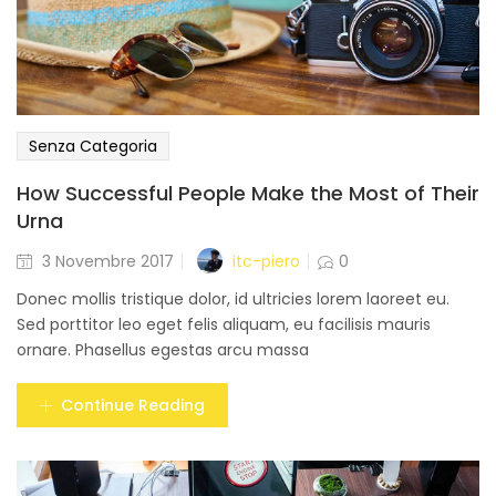
Senza Categoria
How Successful People Make the Most of Their
Urna
Posted
itc-piero
3 Novembre 2017
0
on
Donec mollis tristique dolor, id ultricies lorem laoreet eu.
Sed porttitor leo eget felis aliquam, eu facilisis mauris
ornare. Phasellus egestas arcu massa
Continue Reading