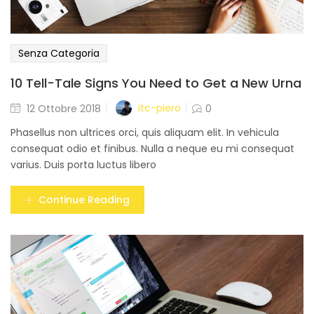
Senza Categoria
10 Tell-Tale Signs You Need to Get a New Urna
Posted
itc-piero
12 Ottobre 2018
0
on
Phasellus non ultrices orci, quis aliquam elit. In vehicula
consequat odio et finibus. Nulla a neque eu mi consequat
varius. Duis porta luctus libero
Continue Reading