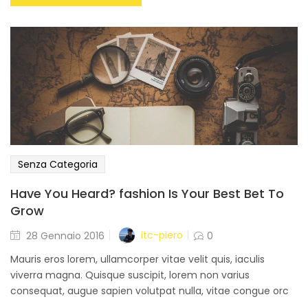
Senza Categoria
Have You Heard? fashion Is Your Best Bet To
Grow
Posted
itc-piero
28 Gennaio 2016
0
on
Mauris eros lorem, ullamcorper vitae velit quis, iaculis
viverra magna. Quisque suscipit, lorem non varius
consequat, augue sapien volutpat nulla, vitae congue orc