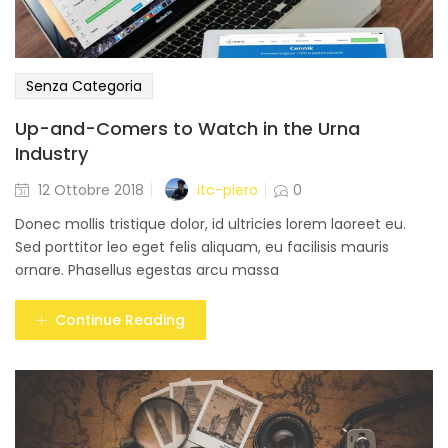
Senza Categoria
Up-and-Comers to Watch in the Urna
Industry
Posted
itc-piero
12 Ottobre 2018
0
on
Donec mollis tristique dolor, id ultricies lorem laoreet eu.
Sed porttitor leo eget felis aliquam, eu facilisis mauris
ornare. Phasellus egestas arcu massa
Continue Reading