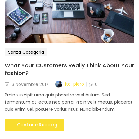
Senza Categoria
What Your Customers Really Think About Your
fashion?
Posted
itc-piero
3 Novembre 2017
0
on
Proin suscipit urna quis pharetra vestibulum. Sed
fermentum at lectus nec porta. Proin velit metus, placerat
quis enim vel, posuere varius risus. Nunc bibendum
Continue Reading