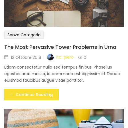
Senza Categoria
The Most Pervasive Tower Problems in Urna
Posted
itc-piero
12 Ottobre 2018
0
on
Etiam consectetur nulla sed tempus finibus. Phasellus
egestas arcu massa, id commodo est dignissim id. Donec
euismod faucibus augue vitae porttitor.
Continue Reading