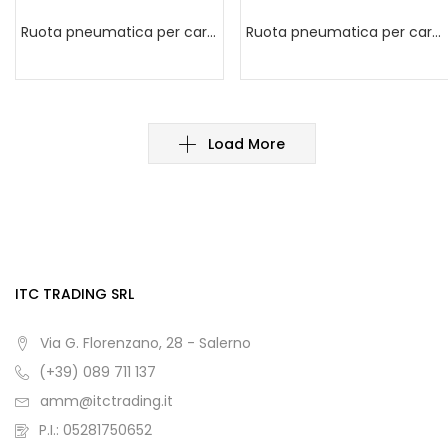
Ruota pneumatica per carriola
Ruota pneumatica per carriola con disco in plastica antiurto
Load More
ITC TRADING SRL
Via G. Florenzano, 28 - Salerno
(+39) 089 711 137
amm@itctrading.it
P.I.: 05281750652