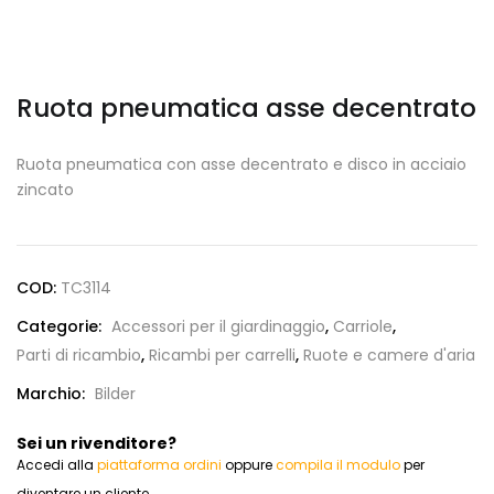
Ruota pneumatica asse decentrato
Ruota pneumatica con asse decentrato e disco in acciaio
zincato
COD:
TC3114
Categorie:
Accessori per il giardinaggio
,
Carriole
,
Parti di ricambio
,
Ricambi per carrelli
,
Ruote e camere d'aria
Marchio:
Bilder
Sei un rivenditore?
Accedi alla
piattaforma ordini
oppure
compila il modulo
per
diventare un cliente