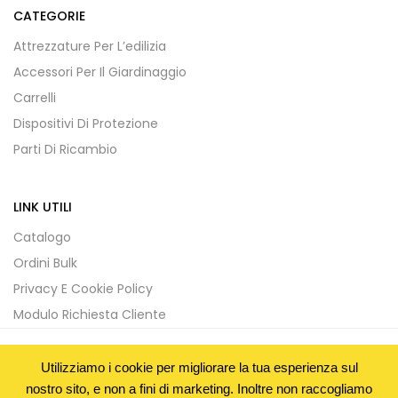
CATEGORIE
Attrezzature Per L’edilizia
Accessori Per Il Giardinaggio
Carrelli
Dispositivi Di Protezione
Parti Di Ricambio
LINK UTILI
Catalogo
Ordini Bulk
Privacy E Cookie Policy
Modulo Richiesta Cliente
Utilizziamo i cookie per migliorare la tua esperienza sul
Copyright © 2020 ITC Trading SRL - P.IVA : 05281750652 -
nostro sito, e non a fini di marketing. Inoltre non raccogliamo