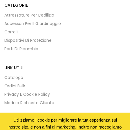
CATEGORIE
Attrezzature Per L’edilizia
Accessori Per Il Giardinaggio
Carrelli
Dispositivi Di Protezione
Parti Di Ricambio
LINK UTILI
Catalogo
Ordini Bulk
Privacy E Cookie Policy
Modulo Richiesta Cliente
Utilizziamo i cookie per migliorare la tua esperienza sul
Copyright © 2020 ITC Trading SRL - P.IVA : 05281750652 -
nostro sito, e non a fini di marketing. Inoltre non raccogliamo