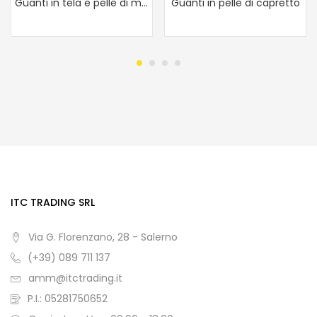
Guanti in tela e pelle di maialino
Guanti in pelle di capretto
ITC TRADING SRL
Via G. Florenzano, 28 - Salerno
(+39) 089 711 137
amm@itctrading.it
P.I.: 05281750652